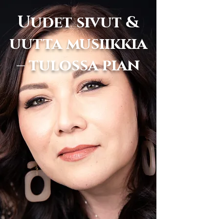
Uudet sivut &
uutta musiikkia
– tulossa pian