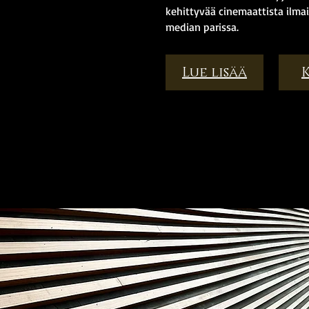
kehittyvää cinemaattista ilmai
median parissa
.
Lue lisää
PRO
PRO