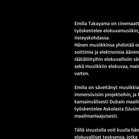
ELOKUVA
ELOKUVA
Emilia Takayama on cinemaattin
työskentelee elokuvamusiikin,
risteyskohdassa.
Hänen musiikkinsa yhdistää ork
soittimia ja elektronisia ääni
räätälöityihin elokuvallisiin sä
sekä musiikkiin elokuvaa, mai
varten.
Emilia on säveltänyt musiikkia 
immersiivisiin projekteihin, j
kansainvälisesti Dubain maai
työskentelee Askolasta (Uusim
maailmanlaajuisesti.
Tällä sivustolla voit kuulla 
elokuvalliset teoksensa, jotka