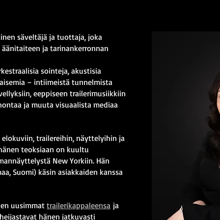
-, MEDIA- JA TRAILERI
-, MEDIA- JA TRAILERI
en säveltäjä ja tuottaja, joka
 äänitaiteen ja tarinankerronnan
estraalisia sointeja, akustisia
maisemia – intiimeistä tunnelmista
vellyksiin, eeppiseen trailerimusiikkiin
nontaa ja muuta visuaalista mediaa
elokuviin, trailereihin, näyttelyihin ja
a hänen teoksiaan on kuultu
lmannäyttelystä New Yorkiin. Hän
aa, Suomi) käsin asiakkaiden kanssa
hänen uusimmat
trailerikappaleensa
ja
 heijastavat hänen jatkuvasti