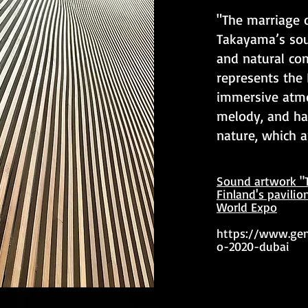
"The marriage 
Takayama’s sou
and natural co
represents the 
immersive atmo
melody, and ha
nature, which 
Sound artwork "
Finland's pavili
World Expo
https://www.gen
o-2020-dubai