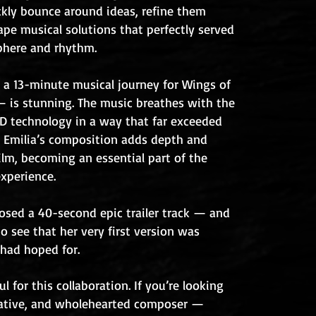
ckly bounce around ideas, refine them
ape musical solutions that perfectly served
phere and rhythm.
 a 13-minute musical jour
ney for Wings of
— is stunning. The music breathes with the
5D technology in a way that far exceeded
 Emilia’s composition adds depth and
ilm, becoming an essential part of the
experience.
osed a 40-second epic trailer track — and
to see that her very first version was
had hoped for.
l for this collaboration. If you’re looking
creative, and wholehearted composer —