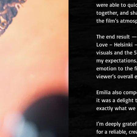
were able to qui
together, and sh
the film’s atmos
The end result —
Love – Helsinki 
visuals and the 
my expectations.
emotion to the f
viewer’s overall 
Emilia also comp
it was a delight 
exactly what we 
I’m deeply gratefu
for a reliable, 