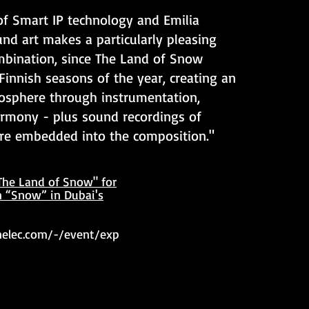
of Smart IP technology and Emilia
nd art makes a particularly pleasing
mbination, since The Land of Snow
Finnish seasons of the year, creating an
sphere through instrumentation,
rmony - plus sound recordings of
are embedded into the composition."
The Land of Snow" for
on “Snow” in Dubai's
elec.com/-/event/exp