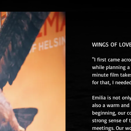
WINGS OF LOVE
"I first came ac
while planning a
minute film take
for that, I neede
Emilia is not on
also a warm and 
beginning, our co
strong sense of t
meetings. Our wo