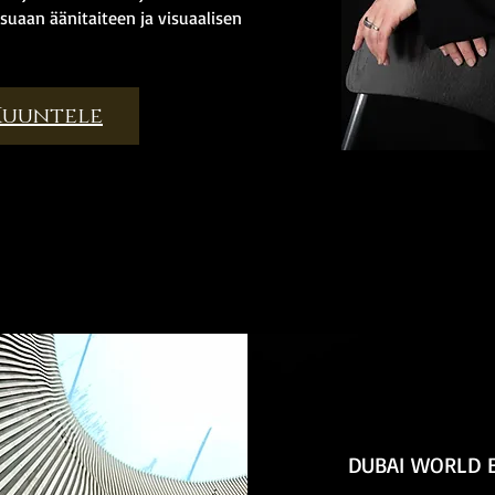
suaan äänitaiteen ja visuaalisen
Kuuntele
JEKTIT & SUOSITU
JEKTIT & SUOSITU
DUBAI WORLD 